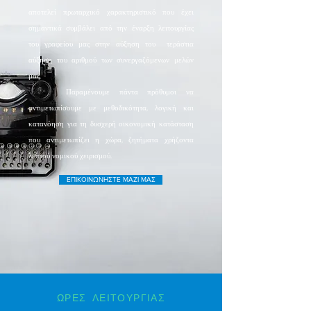
αποτελεί πρωταρχικό χαρακτηριστικό που έχει
σημαντικά συμβάλει από την έναρξη λειτουργίας
του γραφείου μας στην αύξηση του τεράστια
αύξηση του αριθμού των συνεργαζόμενων μελών
μας.
Παραμένουμε πάντα πρόθυμοι να
αντιμετωπίσουμε με μεθοδικότητα, λογική και
κατανόηση για τη δυσχερή οικονομική κατάσταση
που αντιμετωπίζει η χώρα, ζητήματα χρήζοντα
λεπτού νομικού χειρισμού.
ΕΠΙΚΟΙΝΩΝΗΣΤΕ ΜΑΖΙ ΜΑΣ
ΩΡΕΣ ΛΕΙΤΟΥΡΓΙΑΣ