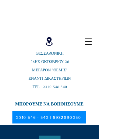
ΜΑΘΕΤΕ ΤΑ ΔΙΚΑΙΩΜΑΤΑ ΣΑΣ,
ΔΙΕΚΔΙΚΗΣΤΕ ΤΗΝ ΑΠΟΖΗΜΙΩΣΗ ΠΟΥ
ΣΑΣ ΑΡΜΟΖΕΙ
| ΤΗΛ:
6932890050-2310
546540
ΘΕΣΣΑΛΟΝΙΚH
26ΗΣ ΟΚΤΩΒΡΙΟΥ 26
ΜΕΓΑΡΟN "ΘΕΜΙΣ"
ΕΝΑΝΤΙ ΔΙΚΑΣΤΗΡΙΩΝ
TEL :
2310 546 540
ΜΠΟΡΟΥΜΕ ΝΑ ΒΟΗΘΗΣΟΥΜΕ
2310 546 - 540 | 6932890050